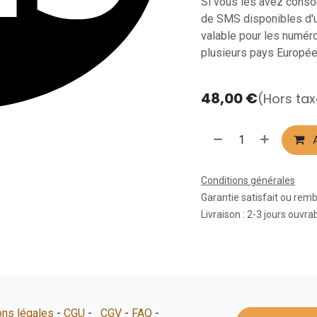
Si vous les avez conso
de SMS disponibles d'
valable pour les numér
plusieurs pays Europée
48,00
€
(Hors tax
A
Conditions générales
Garantie satisfait ou rem
Livraison : 2-3 jours ouvra
ns légales
-
CGU
-
CGV
-
FAQ
-