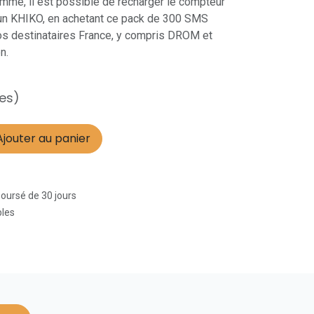
mmé, il est possible de recharger le compteur
un KHIKO, en achetant ce pack de 300 SMS
os destinataires France, y compris DROM et
n.
es)
jouter au panier
boursé de 30 jours
bles