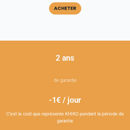
ACHETER
2 ans
de garantie
-1€ / jour
C'est le coût que représente KHIKO pendant la période de
garantie